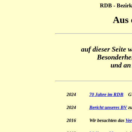
RDB - Bezirk
Aus 
auf dieser Seite 
Besonderhei
und an 
2024
70 Jahre im RDB
Gün
2024
Bericht unseres BV
zu
2016
Wir besuchten das
Ve