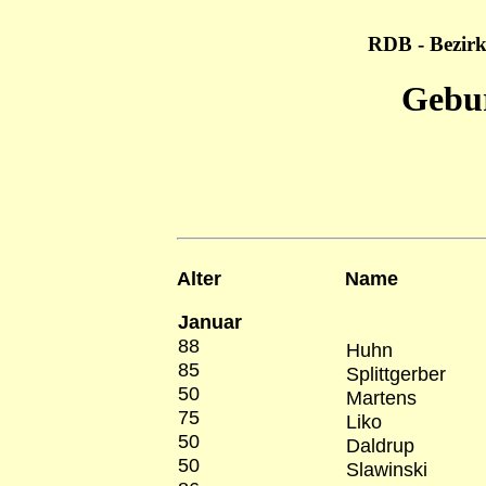
RDB - Bezirk
Gebur
Alter
Name
Januar
88
Huhn
85
Splittgerber
50
Martens
75
Liko
50
Daldrup
50
Slawinski