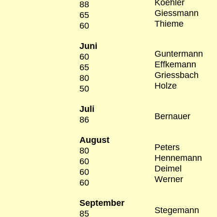
Koehler
88
Giessmann
65
Thieme
60
Juni
Guntermann
60
Effkemann
65
Griessbach
80
Holze
50
Juli
Bernauer
86
August
Peters
80
Hennemann
60
Deimel
60
Werner
60
September
Stegemann
85